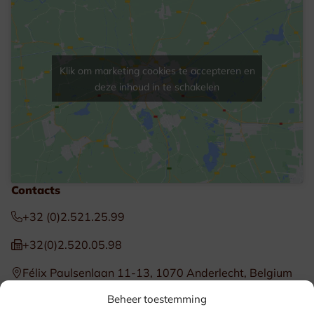
Klik om marketing cookies te accepteren en
deze inhoud in te schakelen
Contacts
+32 (0)2.521.25.99
+32(0)2.520.05.98
Félix Paulsenlaan 11-13, 1070 Anderlecht, Belgium
Beheer toestemming
BE 1012.969.317