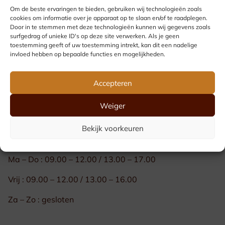
Om de beste ervaringen te bieden, gebruiken wij technologieën zoals
Verkoop & offerte Michèle Van Bael
cookies om informatie over je apparaat op te slaan en/of te raadplegen.
Door in te stemmen met deze technologieën kunnen wij gegevens zoals
michele@touletvanbael.be
surfgedrag of unieke ID's op deze site verwerken. Als je geen
toestemming geeft of uw toestemming intrekt, kan dit een nadelige
invloed hebben op bepaalde functies en mogelijkheden.
Facturatie
info@touletvanbael.be
Accepteren
Atelier & gravures Luk Van Den Haute
Weiger
luk@touletvanbael.be
Bekijk voorkeuren
Openingsuren
Ma – Do : 09.00 – 12.00 / 13.00 – 17.00
Vrij : 09.00 – 12.00 / 13.00 – 16.00
Za – Zo : gesloten